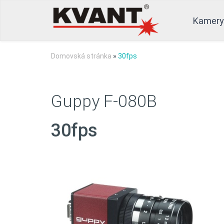
Kamery
Domovská stránka
»
30fps
Guppy F-080B
30fps