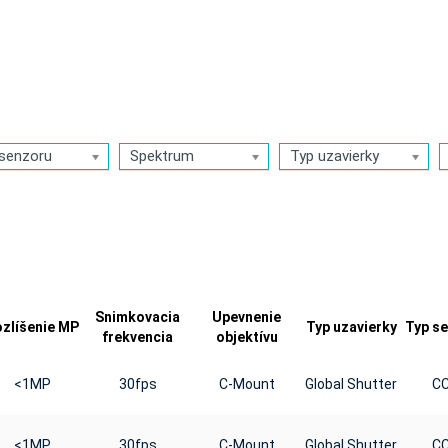
senzoru
Spektrum
Typ uzavierky
Snimkovacia
Upevnenie
zlíšenie MP
Typ uzavierky
Typ s
frekvencia
objektívu
<1MP
30fps
C-Mount
Global Shutter
C
<1MP
30fps
C-Mount
Global Shutter
C