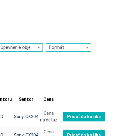
Upevnenie objektívu
Formát
enzoru
Senzor
Cena
Cena
Pridať do košíka
CD
Sony ICX204
na dotaz
Cena
Pridať do košíka
CD
Sony ICX204