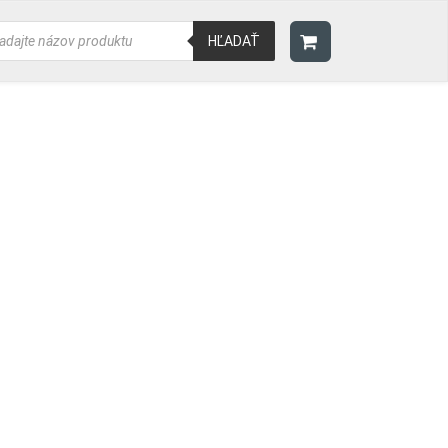
ducts
rch
HĽADAŤ