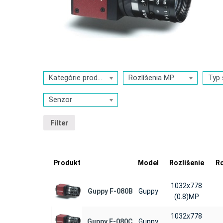
Kategórie produktov
Rozlíšenia MP
Typ 
Senzor
Filter
Produkt
Model
Rozlíšenie
Ro
1032x778
Guppy F-080B
Guppy
(0.8)MP
1032x778
Guppy F-080C
Guppy