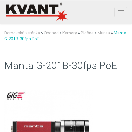
Toggl
navig
Domovská stránka
»
Obchod
»
Kamery
»
Plošné
»
Manta
»
Manta
G-201B-30fps PoE
Manta G-201B-30fps PoE