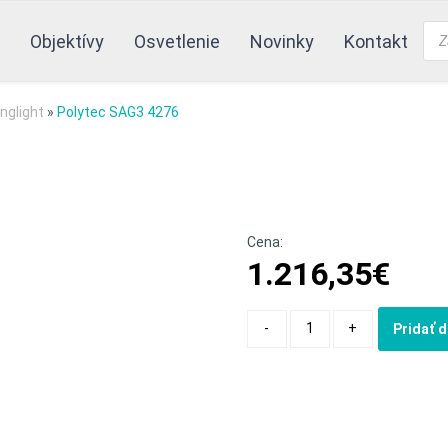
Pro
Objektívy
Osvetlenie
Novinky
Kontakt
sea
inglight
»
Polytec SAG3 4276
Cena:
1.216,35
€
Quantity
-
+
Pridať 