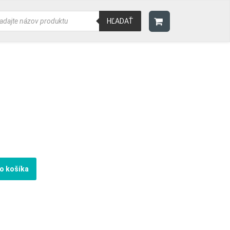
ducts
rch
HĽADAŤ
do košíka