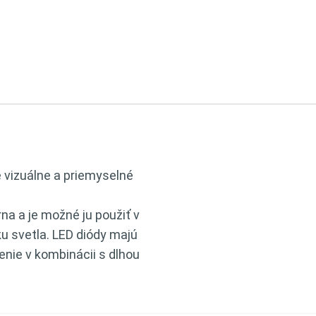
 vizuálne a priemyselné
a a je možné ju použiť v
u svetla. LED diódy majú
lenie v kombinácii s dlhou