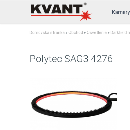
Kamery
Domovská stránka
»
Obchod
»
Osvetlenie
»
Darkfield r
Polytec SAG3 4276