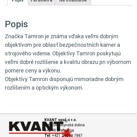
Popis
Parametre
Na stiahnutie
Popis
Značka Tamron je známa vďaka veľmi dobrým
objektívom pre oblasť bezpečnostních kamer a
strojového videnia. Objektívy Tamron poskytujú
veľmi dobré rozlíšenie a kvalitu obrazu pri výbornom
pomere ceny a výkonu.
Objektívy Tamron disponujú mimoriadne dobrým
rozlíšením a optickým výkonom.
KVANT spol. s r.o.
FMFI UK, Mlynská dolina
842 48 Bratislava
Tel:
+421 2 6029 7887