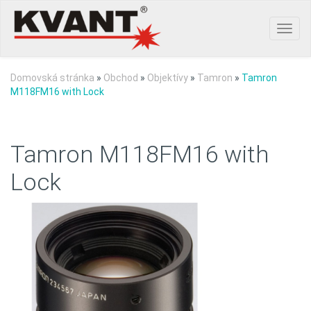
Toggl
navig
Domovská stránka
»
Obchod
»
Objektívy
»
Tamron
»
Tamron
M118FM16 with Lock
Tamron M118FM16 with
Lock