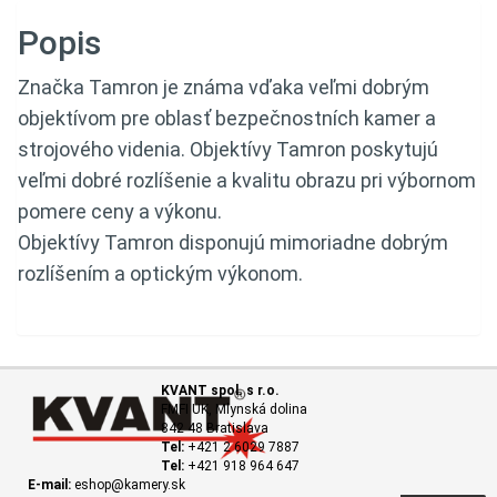
Popis
Značka Tamron je známa vďaka veľmi dobrým
objektívom pre oblasť bezpečnostních kamer a
strojového videnia. Objektívy Tamron poskytujú
veľmi dobré rozlíšenie a kvalitu obrazu pri výbornom
pomere ceny a výkonu.
Objektívy Tamron disponujú mimoriadne dobrým
rozlíšením a optickým výkonom.
KVANT spol. s r.o.
FMFI UK, Mlynská dolina
842 48 Bratislava
Tel:
+421 2 6029 7887
Tel:
+421 918 964 647
E-mail:
eshop@kamery.sk