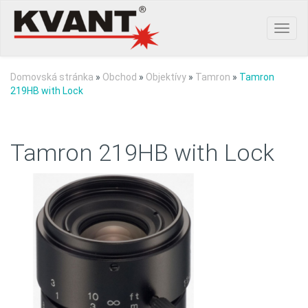
Toggl
navig
Domovská stránka
»
Obchod
»
Objektívy
»
Tamron
»
Tamron
219HB with Lock
Tamron 219HB with Lock