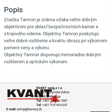
Popis
Značka Tamron je známa vďaka veľmi dobrým
objektívom pre oblasť bezpečnostních kamer a
strojového videnia. Objektívy Tamron poskytujú
veľmi dobré rozlíšenie a kvalitu obrazu pri výbornom
pomere ceny a výkonu.
Objektívy Tamron disponujú mimoriadne dobrým
rozlíšením a optickým výkonom.
KVANT spol. s r.o.
FMFI UK, Mlynská dolina
842 48 Bratislava
Tel:
+421 2 6029 7887
Tel:
+421 918 964 647
E-mail:
eshop@kamery.sk