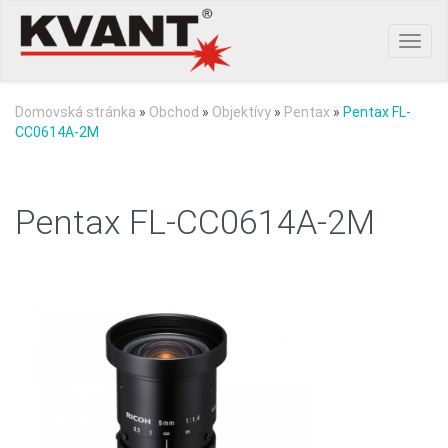
Toggl
navig
Domovská stránka
»
Obchod
»
Objektívy
»
Pentax
»
Pentax FL-
CC0614A-2M
Pentax FL-CC0614A-2M