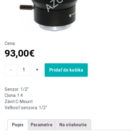
Cena:
93,00
€
Quantity
-
+
Pridať do košíka
Senzor: 1/2″
Clona: f 4
Závit:C-Mount
Veľkosť senzora: 1/2″
Popis
Parametre
Na stiahnutie