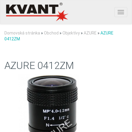
Toggl
navig
Domovská stránka
»
Obchod
»
Objektívy
»
AZURE
»
AZURE
0412ZM
AZURE 0412ZM