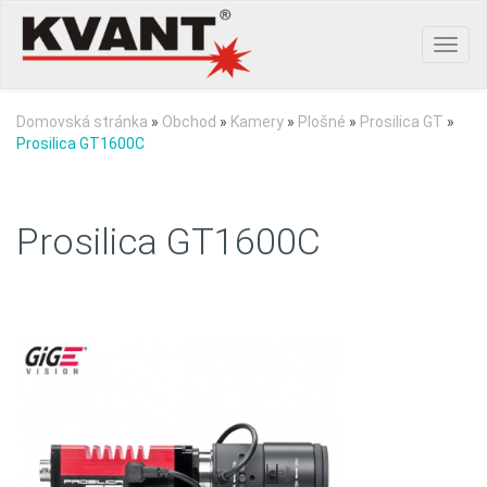
Toggl
navig
Domovská stránka
»
Obchod
»
Kamery
»
Plošné
»
Prosilica GT
»
Prosilica GT1600C
Prosilica GT1600C