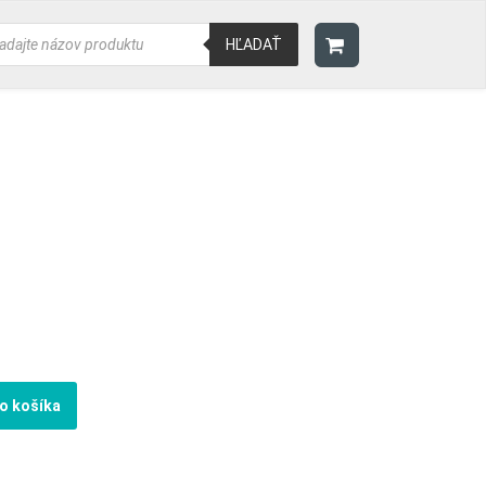
ducts
rch
HĽADAŤ
do košíka