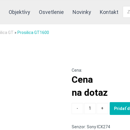
Pro
Objektívy
Osvetlenie
Novinky
Kontakt
sea
ilica GT
»
Prosilica GT1600
Cena:
Cena
na dotaz
Quantity
-
+
Pridať 
Senzor: Sony ICX274