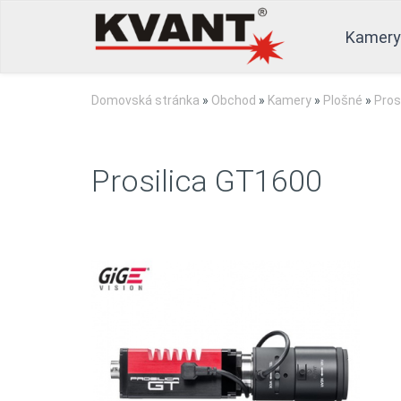
Kamery
Domovská stránka
»
Obchod
»
Kamery
»
Plošné
»
Pros
Prosilica GT1600