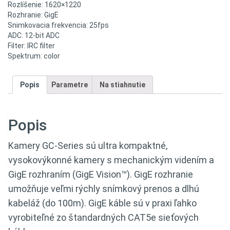
Rozlíšenie: 1620×1220
Rozhranie: GigE
Snimkovacia frekvencia: 25fps
ADC: 12-bit ADC
Filter: IRC filter
Spektrum: color
Popis
Parametre
Na stiahnutie
Popis
Kamery GC-Series sú ultra kompaktné,
vysokovýkonné kamery s mechanickým videním a
GigE rozhraním (GigE Vision™). GigE rozhranie
umožňuje veľmi rýchly snímkový prenos a dlhú
kabeláž (do 100m). GigE káble sú v praxi ľahko
vyrobiteľné zo štandardných CAT5e sieťových