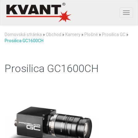
Toggl
navig
Domovská stránka
»
Obchod
»
Kamery
»
Plošné
»
Prosilica GC
»
Prosilica GC1600CH
Prosilica GC1600CH