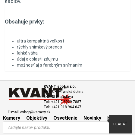
káblov.
Obsahuje prvky:
ultra kompaktná veľkosť
rýchly snímkový prenos
ľahká váha
údaj o oblasti záujmu
možnosť aj s farebným snímaním
KVANT spol. s r.o.
FMFI UK, Mlynská dolina
842 48 Bratislava
Tel:
+421 2 6029 7887
Tel:
+421 918 964 647
E-mail:
eshop@kamery.sk
Kamery
Objektívy
Osvetlenie
Novinky
Kontakt
Products
HĽADAŤ
search