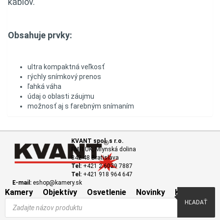
káblov.
Obsahuje prvky:
ultra kompaktná veľkosť
rýchly snímkový prenos
ľahká váha
údaj o oblasti záujmu
možnosť aj s farebným snímaním
KVANT spol. s r.o.
FMFI UK, Mlynská dolina
842 48 Bratislava
Tel:
+421 2 6029 7887
Tel:
+421 918 964 647
E-mail:
eshop@kamery.sk
Kamery
Objektívy
Osvetlenie
Novinky
Kontakt
Products
HĽADAŤ
search