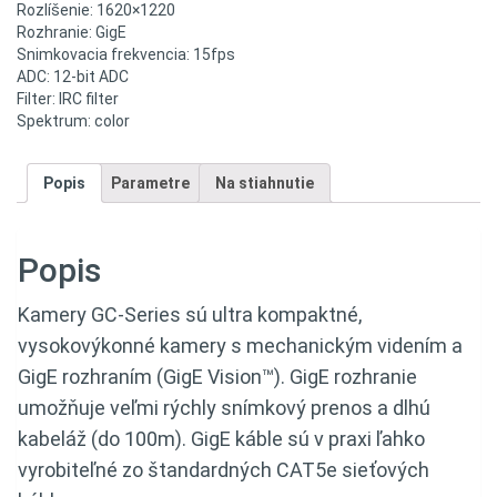
Rozlíšenie: 1620×1220
Rozhranie: GigE
Snimkovacia frekvencia: 15fps
ADC: 12-bit ADC
Filter: IRC filter
Spektrum: color
Popis
Parametre
Na stiahnutie
Popis
Kamery GC-Series sú ultra kompaktné,
vysokovýkonné kamery s mechanickým videním a
GigE rozhraním (GigE Vision™). GigE rozhranie
umožňuje veľmi rýchly snímkový prenos a dlhú
kabeláž (do 100m). GigE káble sú v praxi ľahko
vyrobiteľné zo štandardných CAT5e sieťových