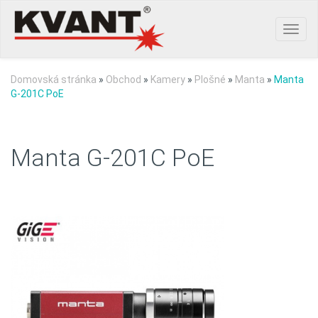
Toggl
navig
Domovská stránka
»
Obchod
»
Kamery
»
Plošné
»
Manta
»
Manta
G-201C PoE
Manta G-201C PoE