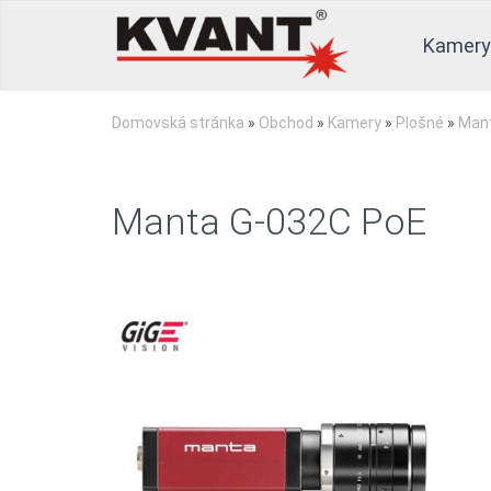
Kamery
Domovská stránka
»
Obchod
»
Kamery
»
Plošné
»
Man
Manta G-032C PoE