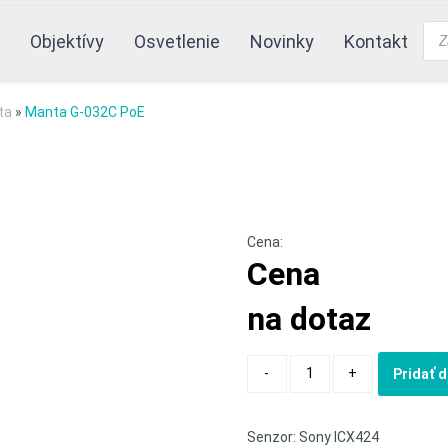
Pro
Objektívy
Osvetlenie
Novinky
Kontakt
sea
ta
»
Manta G-032C PoE
Cena:
Cena
na dotaz
Quantity
-
+
Pridať 
Senzor: Sony ICX424