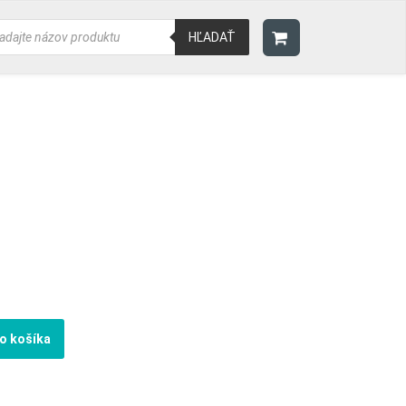
ducts
rch
HĽADAŤ
do košíka