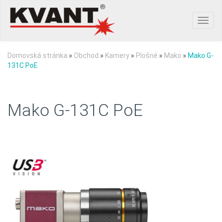
Toggl
navig
Domovská stránka
»
Obchod
»
Kamery
»
Plošné
»
Mako
»
Mako G-
131C PoE
Mako G-131C PoE