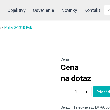
Pro
Objektívy
Osvetlenie
Novinky
Kontakt
sea
o
»
Mako G-131B PoE
Cena:
Cena
na dotaz
Quantity
-
+
Pridať 
Senzor: Teledyne e2v EV76C56