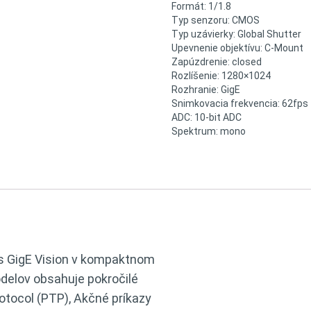
Formát: 1/1.8
Typ senzoru: CMOS
Typ uzávierky: Global Shutter
Upevnenie objektívu: C-Mount
Zapúzdrenie: closed
Rozlíšenie: 1280×1024
Rozhranie: GigE
Snimkovacia frekvencia: 62fps
ADC: 10-bit ADC
Spektrum: mono
 s GigE Vision v kompaktnom
elov obsahuje pokročilé
rotocol (PTP), Akčné príkazy