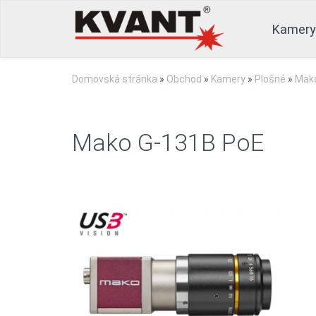
Kamery
Domovská stránka
»
Obchod
»
Kamery
»
Plošné
»
Mak
Mako G-131B PoE