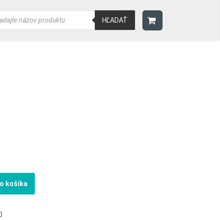
ducts
rch
HĽADAŤ
do košíka
0