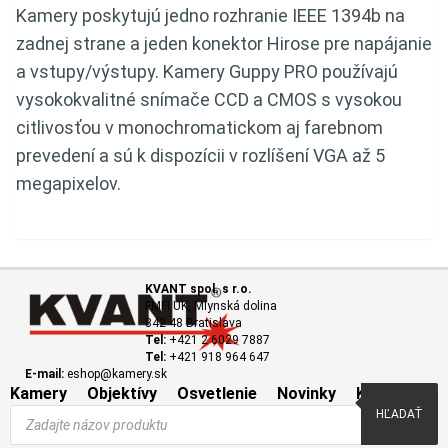
Kamery poskytujú jedno rozhranie IEEE 1394b na
zadnej strane a jeden konektor Hirose pre napájanie
a vstupy/výstupy. Kamery Guppy PRO používajú
vysokokvalitné snímače CCD a CMOS s vysokou
citlivosťou v monochromatickom aj farebnom
prevedení a sú k dispozícii v rozlíšení VGA až 5
megapixelov.
KVANT spol. s r.o.
FMFI UK, Mlynská dolina
842 48 Bratislava
Tel:
+421 2 6029 7887
Tel:
+421 918 964 647
E-mail:
eshop@kamery.sk
Kamery
Objektívy
Osvetlenie
Novinky
Kontakt
Products
HĽADAŤ
search