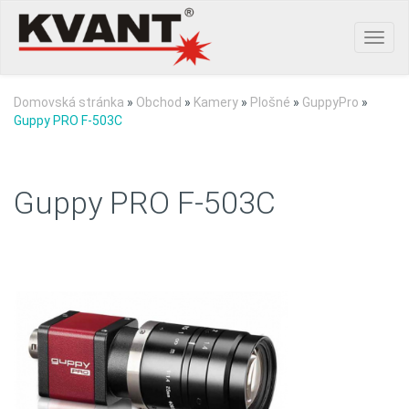
Toggl
navig
Domovská stránka
»
Obchod
»
Kamery
»
Plošné
»
GuppyPro
»
Guppy PRO F-503C
Guppy PRO F-503C