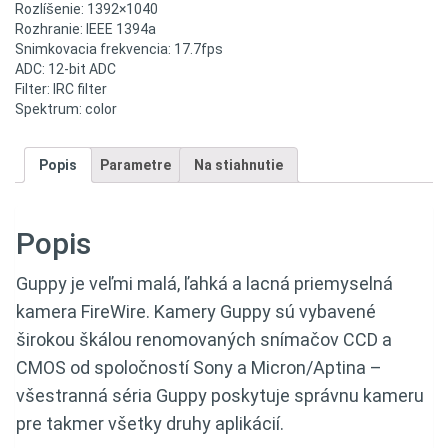
Rozlíšenie: 1392×1040
Rozhranie: IEEE 1394a
Snimkovacia frekvencia: 17.7fps
ADC: 12-bit ADC
Filter: IRC filter
Spektrum: color
Popis
Parametre
Na stiahnutie
Popis
Guppy je veľmi malá, ľahká a lacná priemyselná
kamera FireWire. Kamery Guppy sú vybavené
širokou škálou renomovaných snímačov CCD a
CMOS od spoločností Sony a Micron/Aptina –
všestranná séria Guppy poskytuje správnu kameru
pre takmer všetky druhy aplikácií.